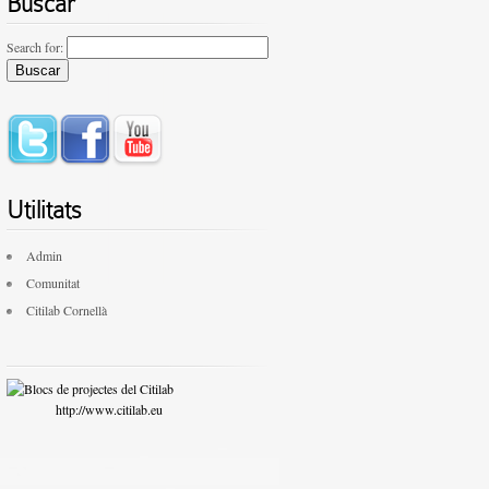
Buscar
Search for:
Utilitats
Admin
Comunitat
Citilab Cornellà
http://www.citilab.eu